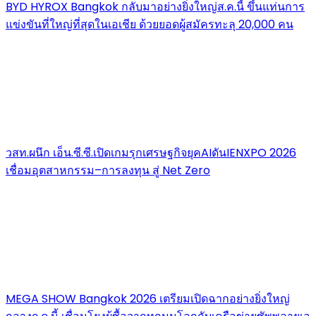
BYD HYROX Bangkok กลับมาอย่างยิ่งใหญ่ส.ค.นี้ ขึ้นแท่นการ
แข่งขันที่ใหญ่ที่สุดในเอเชีย ด้วยยอดผู้สมัครทะลุ 20,000 คน
วสท.ผนึก เอ็น.ซี.ซี.เปิดเกมรุกเศรษฐกิจยุคAIดันIENXPO 2026
เชื่อมอุตสาหกรรม–การลงทุน สู่ Net Zero
MEGA SHOW Bangkok 2026 เตรียมเปิดฉากอย่างยิ่งใหญ่