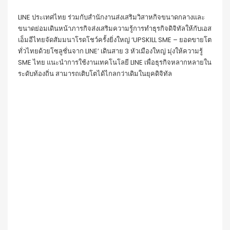
LINE ประเทศไทย ร่วมกับสำนักงานส่งเสริมวิสาหกิจขนาดกลางและ
ขนาดย่อมเดินหน้าภารกิจส่งเสริมความรู้การทำธุรกิจดิจิทัลให้กับเอส
เอ็มอีไทยจัดสัมมนาโรดโชว์ครั้งยิ่งใหญ่ ‘UPSKILL SME – ยอดขายโต
ทั่วไทยด้วยโซลูชั่นจาก LINE’ เดินสาย 3 หัวเมืองใหญ่ มุ่งให้ความรู้
SME ไทย แนะนำการใช้งานเทคโนโลยี LINE เพื่อธุรกิจหลากหลายใน
ระดับท้องถิ่น สามารถเติบโตได้ไกลกว่าเดิมในยุคดิจิทัล