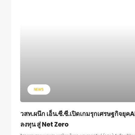
NEWS
วสท.ผนึก เอ็น.ซี.ซี.เปิดเกมรุกเศรษฐกิจ
ลงทุน สู่ Net Zero