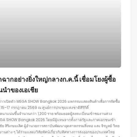
่างยิ่งใหญ่กลางก.ค.นี้ เชื่อมโยงผู้ซื้อ
้นนำของเอเชีย
ข่าวเปิดตัว MEGA SHOW Bangkok 2026 มหกรรมแสดงสินค้าเพื่อการจัดซื้อ
 15–17 กรกฎาคม 2569 ณ ศูนย์การประชุมแห่งชาติสิริกิติ์
าที่หนาแน่นขึ้นจำนวนกว่า 1,200 ราย พร้อมยอดผู้ลงทะเบียนเข้าชมงานล่วง
ข่าว MEGA SHOW Bangkok 2026 โดยมีผู้แทนจากทั้งภาครัฐและภาคเอกชนเข้า
ย สิริเกษมเลิศ ผู้อำนวยการสถาบันพัฒนาอุตสาหกรรมสิ่งทอ และ จิรบูลย์ วิทย
งานต่าง ๆ ได้ร่วมแสดงวิสัยทัศน์เกี่ยวกับทิศทางการส่งออกของประเทศไทย