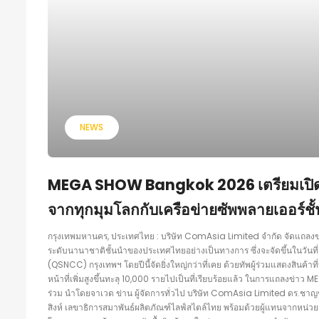
NEWS
MEGA SHOW Bangkok 2026 เตรียมเปิดฉากอย
จากทุกมุมโลกกับเครือข่ายซัพพลายเออร์ชั
กรุงเทพมหานคร, ประเทศไทย : บริษัท ComAsia Limited จำกัด จัดแถลง
ระดับนานาชาติชั้นนำของประเทศไทยอย่างเป็นทางการ ซึ่งจะจัดขึ้นในวันที่
(QSNCC) กรุงเทพฯ โดยปีนี้จัดยิ่งใหญ่กว่าที่เคย ด้วยทัพผู้ร่วมแสดงสินค้
หน้าที่เพิ่มสูงขึ้นทะลุ 10,000 รายไปเป็นที่เรียบร้อยแล้ว ในการแถลง
ร่วม นำโดยจาเวด ข่าน ผู้จัดการทั่วไป บริษัท ComAsia Limited ดร.ชาญชั
สิงห์ เลขาธิการสมาพันธ์ผลิตภัณฑ์ไลฟ์สไตล์ไทย พร้อมด้วยผู้แทนจากหน่วย