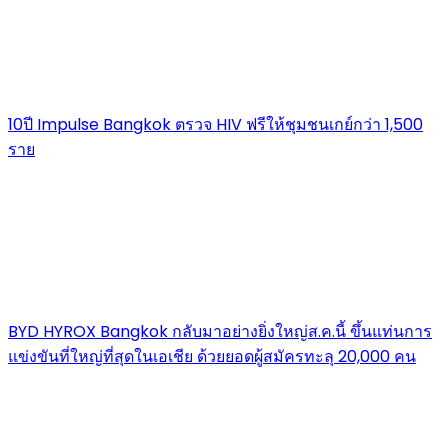
10ปี Impulse Bangkok ตรวจ HIV ฟรีให้ชุมชนเกย์กว่า 1,500
ราย
BYD HYROX Bangkok กลับมาอย่างยิ่งใหญ่ส.ค.นี้ ขึ้นแท่นการ
แข่งขันที่ใหญ่ที่สุดในเอเชีย ด้วยยอดผู้สมัครทะลุ 20,000 คน