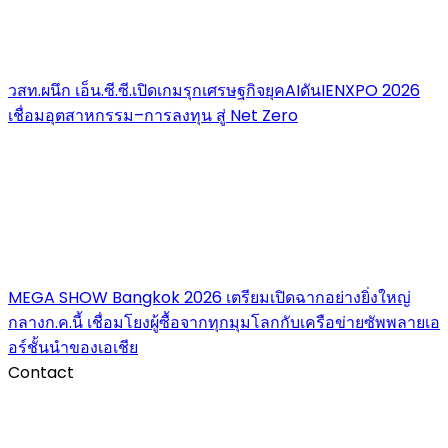
วสท.ผนึก เอ็น.ซี.ซี.เปิดเกมรุกเศรษฐกิจยุคAIดันIENXPO 2026
เชื่อมอุตสาหกรรม–การลงทุน สู่ Net Zero
MEGA SHOW Bangkok 2026 เตรียมเปิดฉากอย่างยิ่งใหญ่
กลางก.ค.นี้ เชื่อมโยงผู้ซื้อจากทุกมุมโลกกับเครือข่ายซัพพลายเอ
อร์ชั้นนำของเอเชีย
Contact