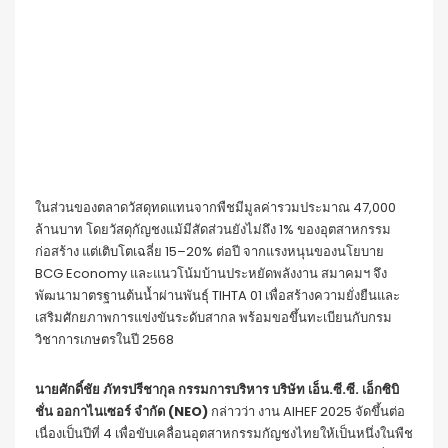
ในส่วนของตลาดวัสดุทดแทนจากพืชมีมูลค่ารวมประมาณ 47,000
ล้านบาท โดยวัสดุกัญชงแม้มีสัดส่วนยังไม่ถึง 1% ของอุตสาหกรรม
ก่อสร้าง แต่เติบโตเฉลี่ย 15–20% ต่อปี จากแรงหนุนของนโยบาย
BCG Economy และแนวโน้มบ้านประหยัดพลังงาน สมาคมฯ จึง
พัฒนามาตรฐานต้นน้ำผ่านพันธุ์ TIHTA 01 เพื่อสร้างความยั่งยืนและ
เสริมศักยภาพการแข่งขันระดับสากล พร้อมขอขึ้นทะเบียนกับกรม
วิชาการเกษตรในปี 2568
นายศักดิ์ชัย ภัทรปรีชากุล กรรมการบริหาร บริษัท เอ็น
.
ซี
.
ซี
.
เอ็กซิบิ
ชั่น ออกาไนเซอร์ จำกัด
(NEO)
กล่าวว่า งาน AIHEF 2025 จัดขึ้นต่อ
เนื่องเป็นปีที่ 4 เพื่อขับเคลื่อนอุตสาหกรรมกัญชงไทยให้เป็นหนึ่งในพืช