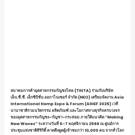
สมาคมการค้าอุตสาหกรรมกัญชงไทย
(TIHTA)
ร่วมกับบริษัท
เอ็น
.
ซี
.
ซี
.
เอ็กซิบิชั่น ออกาไนเซอร์ จำกัด
(NEO)
เตรียมจัดงาน
Asia
International Hemp Expo & Forum (AIHEF 2025)
เวที
นานาชาติรวมนวัตกรรม ผลิตภัณฑ์ และโอกาสทางธุรกิจครบวงจร
ของอุตสาหกรรมกัญชง–กัญชา–กระท่อม ภายใต้แนวคิด “
Making
New Waves”
ระหว่างวันที่
5–7
พฤศจิกายน
2568
ณ ศูนย์การ
ประชุมแห่งชาติสิริกิติ์ คาดดึงดูดผู้เข้าชมกว่า
10,000
คน จากทั่วโลก