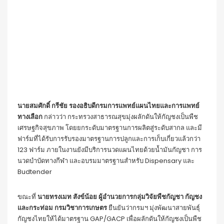
นายสมศักดิ์ กรีชัย รองอธิบดีกรมการแพทย์แผนไทยและการแพทย์
ทางเลือก
กล่าวว่า กระทรวงสาธารณสุขมุ่งผลักดันให้กัญชงเป็นพืช
เศรษฐกิจสุขภาพ โดยยกระดับมาตรฐานการผลิตสู่ระดับสากล และมี
ฟาร์มที่ได้รับการรับรองมาตรฐานการปลูกและการเก็บเกี่ยวแล้วกว่า
123 ฟาร์ม ภายในงานยังมีบริการนวดแผนไทยด้วยน้ำมันกัญชา การ
นวดบำบัดทางกีฬา และอบรมมาตรฐานสำหรับ Dispensary และ
Budtender
ขณะที่
นายทรงเมท สังข์น้อย ผู้อำนวยการกลุ่มวิจัยพืชกัญชา กัญชง
และกระท่อม กรมวิชาการเกษตร
ยืนยันว่ากรมฯ มุ่งพัฒนาสายพันธุ์
กัญชงไทยให้ได้มาตรฐาน GAP/GACP เพื่อผลักดันให้กัญชงเป็นพืช