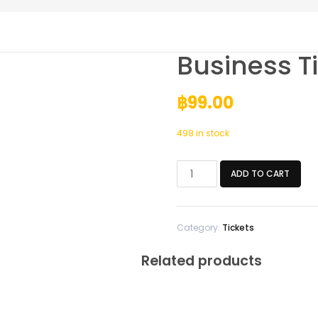
Business T
฿
99.00
498 in stock
Business
ADD TO CART
Ticket
quantity
Category:
Tickets
Related products