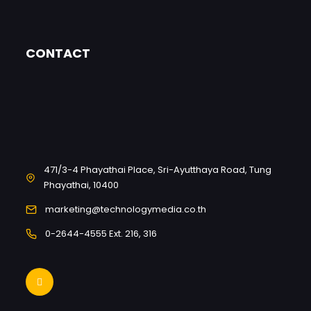
CONTACT
471/3-4 Phayathai Place, Sri-Ayutthaya Road, Tung
Phayathai, 10400
marketing@technologymedia.co.th
0-2644-4555 Ext. 216, 316