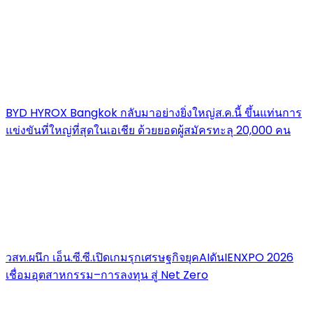
BYD HYROX Bangkok กลับมาอย่างยิ่งใหญ่ส.ค.นี้ ขึ้นแท่นการ
แข่งขันที่ใหญ่ที่สุดในเอเชีย ด้วยยอดผู้สมัครทะลุ 20,000 คน
วสท.ผนึก เอ็น.ซี.ซี.เปิดเกมรุกเศรษฐกิจยุคAIดันIENXPO 2026
เชื่อมอุตสาหกรรม–การลงทุน สู่ Net Zero