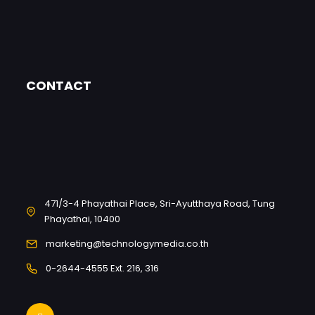
CONTACT
471/3-4 Phayathai Place, Sri-Ayutthaya Road, Tung
Phayathai, 10400
marketing@technologymedia.co.th
0-2644-4555 Ext. 216, 316