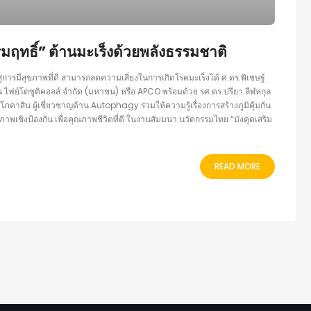
ฤทธิ์” ต้านมะเร็งด้วยพลังธรรมชาติ
งสู่การมีสุขภาพที่ดี สามารถลดความเสี่ยงในการเกิดโรคมะเร็งได้ ศ.ดร.พิเชษฐ์
ยน ไฟย์โตซูติคอลส์ จำกัด (มหาชน) หรือ APCO พร้อมด้วย รศ.ดร.ปรียา ลีฬหกุล
ภคาสิน ผู้เชี่ยวชาญด้าน Autophagy ร่วมให้ความรู้เรื่องการสร้างภูมิคุ้มกัน
ภาพเชิงป้องกัน เพื่อคุณภาพชีวิตที่ดี ในงานสัมมนา นวัตกรรมไทย “มังคุดเสริม
READ MORE