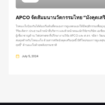
APCO จัดสัมมนานวัตกรรมไทย “มังคุดเสริม
โรคมะเร็งป้องกันได้ต้องเริ่มต้นที่ตนเองการดูแลตนเองให้มีพฤติกรรมเพื่อมุ่
วิริยะจิตรา ประธานเจ้าหน้าที่บริหาร และหัวหน้าคณะนักวิจัยฯบริษัท เอเชี
ผู้เชี่ยวชาญด้าน Telomere ที่ปรึกษางานวิจัย APCO และ ศ.ดร. รมิดา วัฒนโ
สมดุลสำหรับโรคมะเร็ง ด้วยสารสกัดมังคุดเสริมฤทธิ์ มิติใหม่ของการดูแลสุข
ฤทธิ์” ต้านมะเร็งด้วยพลังธรรมชาติ
July 5, 2024