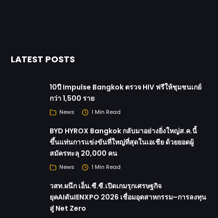
LATEST POSTS
10ปี Impulse Bangkok ตรวจ HIV ฟรีให้ชุมชนเกย์
กว่า 1,500 ราย
News
1 Min Read
BYD HYROX Bangkok กลับมาอย่างยิ่งใหญ่ส.ค.นี้
ขึ้นแท่นการแข่งขันที่ใหญ่ที่สุดในเอเชีย ด้วยยอดผู้
สมัครทะลุ 20,000 คน
News
1 Min Read
วสท.ผนึก เอ็น.ซี.ซี.เปิดเกมรุกเศรษฐกิจ
ยุคAIดันIENXPO 2026 เชื่อมอุตสาหกรรม–การลงทุน
สู่ Net Zero