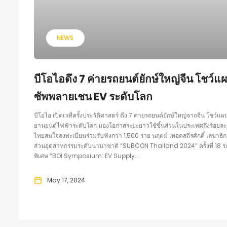
NEWS
บีโอไอดึง 7 ค่ายรถยนต์ยักษ์ใหญ่จีน โชว์แผน
ซัพพลายเชน EV ระดับโลก
บีโอไอ เปิดเวทีครั้งประวัติศาสตร์ ดึง 7 ค่ายรถยนต์ยักษ์ใหญ่จากจีน โชว์
ยานยนต์ไฟฟ้าระดับโลก มองโอกาสระยะยาวใช้ชิ้นส่วนในประเทศถึงร้อยละ 9
ไทยสนใจลงทะเบียนร่วมรับฟังกว่า 1,500 ราย นฤตม์ เทอดสถีรศักดิ์ เลขาธ
ส่วนอุตสาหกรรมระดับนานาชาติ “SUBCON Thailand 2024” ครั้งที่ 18 ร
พิเศษ “BOI Symposium: EV Supply...
May 17, 2024