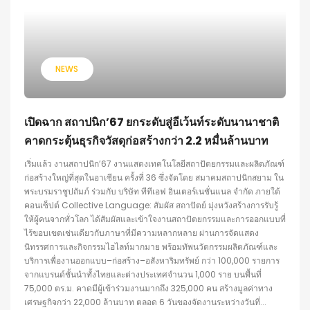
NEWS
เปิดฉาก สถาปนิก’67 ยกระดับสู่อีเว้นท์ระดับนานาชาติ
คาดกระตุ้นธุรกิจวัสดุก่อสร้างกว่า 2.2 หมื่นล้านบาท
เริ่มแล้ว งานสถาปนิก’67 งานแสดงเทคโนโลยีสถาปัตยกรรมและผลิตภัณฑ์
ก่อสร้างใหญ่ที่สุดในอาเซียน ครั้งที่ 36 ซึ่งจัดโดย สมาคมสถาปนิกสยาม ใน
พระบรมราชูปถัมภ์ ร่วมกับ บริษัท ทีทีเอฟ อินเตอร์เนชั่นแนล จำกัด ภายใต้
คอนเซ็ปต์ Collective Language: สัมผัส สถาปัตย์ มุ่งหวังสร้างการรับรู้
ให้ผู้คนจากทั่วโลก ได้สัมผัสและเข้าใจงานสถาปัตยกรรมและการออกแบบที่
ไร้ขอบเขตเช่นเดียวกับภาษาที่มีความหลากหลาย ผ่านการจัดแสดง
นิทรรศการและกิจกรรมไฮไลท์มากมาย พร้อมทัพนวัตกรรมผลิตภัณฑ์และ
บริการเพื่องานออกแบบ–ก่อสร้าง–อสังหาริมทรัพย์ กว่า 100,000 รายการ
จากแบรนด์ชั้นนำทั้งไทยและต่างประเทศจำนวน 1,000 ราย บนพื้นที่
75,000 ตร.ม. คาดมีผู้เข้าร่วมงานมากถึง 325,000 คน สร้างมูลค่าทาง
เศรษฐกิจกว่า 22,000 ล้านบาท ตลอด 6 วันของจัดงานระหว่างวันที่...