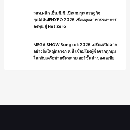
วสท.ผนึก เอ็น.ซี.ซี.เปิดเกมรุกเศรษฐกิจ
ยุคAIดันIENXPO 2026 เชื่อมอุตสาหกรรม–การ
ลงทุน สู่ Net Zero
MEGA SHOW Bangkok 2026 เตรียมเปิดฉาก
อย่างยิ่งใหญ่กลางก.ค.นี้ เชื่อมโยงผู้ซื้อจากทุกมุม
โลกกับเครือข่ายซัพพลายเออร์ชั้นนำของเอเชีย