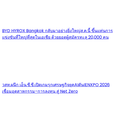
BYD HYROX Bangkok กลับมาอย่างยิ่งใหญ่ส.ค.นี้ ขึ้นแท่นการ
แข่งขันที่ใหญ่ที่สุดในเอเชีย ด้วยยอดผู้สมัครทะลุ 20,000 คน
วสท.ผนึก เอ็น.ซี.ซี.เปิดเกมรุกเศรษฐกิจยุคAIดันIENXPO 2026
เชื่อมอุตสาหกรรม–การลงทุน สู่ Net Zero