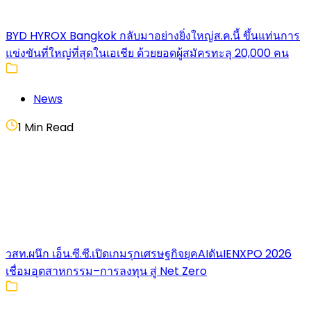
BYD HYROX Bangkok กลับมาอย่างยิ่งใหญ่ส.ค.นี้ ขึ้นแท่นการ
แข่งขันที่ใหญ่ที่สุดในเอเชีย ด้วยยอดผู้สมัครทะลุ 20,000 คน
News
1 Min Read
วสท.ผนึก เอ็น.ซี.ซี.เปิดเกมรุกเศรษฐกิจยุคAIดันIENXPO 2026
เชื่อมอุตสาหกรรม–การลงทุน สู่ Net Zero