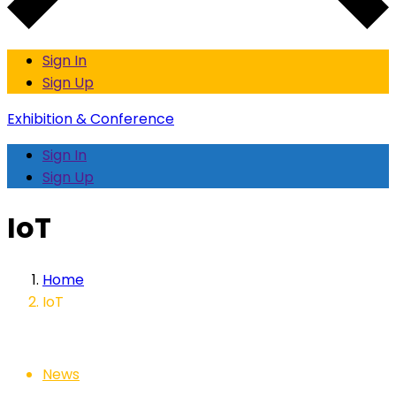
Sign In
Sign Up
Exhibition & Conference
Sign In
Sign Up
IoT
Home
IoT
News