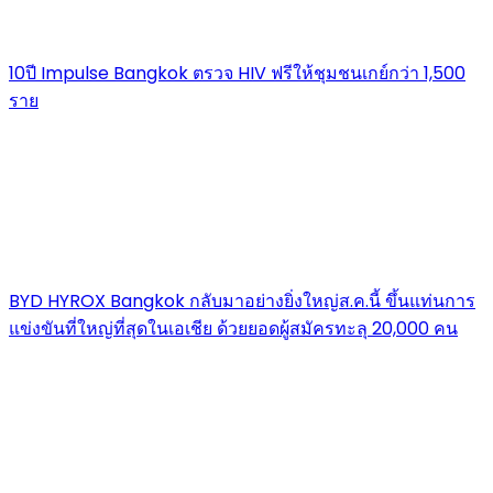
10ปี Impulse Bangkok ตรวจ HIV ฟรีให้ชุมชนเกย์กว่า 1,500
ราย
BYD HYROX Bangkok กลับมาอย่างยิ่งใหญ่ส.ค.นี้ ขึ้นแท่นการ
แข่งขันที่ใหญ่ที่สุดในเอเชีย ด้วยยอดผู้สมัครทะลุ 20,000 คน