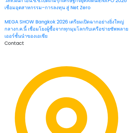
วสท.ผนึก เอ็น.ซี.ซี.เปิดเกมรุกเศรษฐกิจยุคAIดันIENXPO 2026
เชื่อมอุตสาหกรรม–การลงทุน สู่ Net Zero
MEGA SHOW Bangkok 2026 เตรียมเปิดฉากอย่างยิ่งใหญ่
กลางก.ค.นี้ เชื่อมโยงผู้ซื้อจากทุกมุมโลกกับเครือข่ายซัพพลาย
เออร์ชั้นนำของเอเชีย
Contact