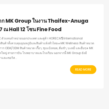
กจาก MK Group ในงาน Thaifex-Anuga
67 ณ Hall 12 โซน Fine Food
้ MK ตัวแทนจำหน่ายนอกประเทศ และคู่ค้า HORECA🌎International
สินค้าทั้งควบคุมอุณหภูมิและสินค้าแห้งทั่วไทย🥗MK Wellness สินค้าหมวด
ร OEM/ODM สินค้าหมวด เกี๊ยว, ชุบแป้งทอด, ติ่มซำ, บะหมี่ และอื่นๆ✈️ MK
าดใหญ่ สายการบิน โรงพยาบาลและโรงเรียน นอกจากนี้ MK Group ยังมี
และเซอวิส...
READ MORE