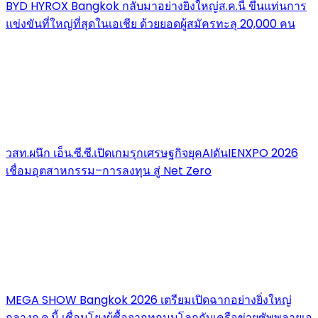
BYD HYROX Bangkok กลับมาอย่างยิ่งใหญ่ส.ค.นี้ ขึ้นแท่นการ
แข่งขันที่ใหญ่ที่สุดในเอเชีย ด้วยยอดผู้สมัครทะลุ 20,000 คน
วสท.ผนึก เอ็น.ซี.ซี.เปิดเกมรุกเศรษฐกิจยุคAIดันIENXPO 2026
เชื่อมอุตสาหกรรม–การลงทุน สู่ Net Zero
MEGA SHOW Bangkok 2026 เตรียมเปิดฉากอย่างยิ่งใหญ่
กลางก.ค.นี้ เชื่อมโยงผู้ซื้อจากทุกมุมโลกกับเครือข่ายซัพพลายเอ