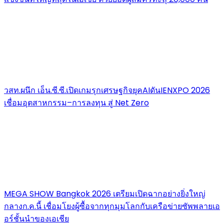
วสท.ผนึก เอ็น.ซี.ซี.เปิดเกมรุกเศรษฐกิจยุคAIดันIENXPO 2026
เชื่อมอุตสาหกรรม–การลงทุน สู่ Net Zero
MEGA SHOW Bangkok 2026 เตรียมเปิดฉากอย่างยิ่งใหญ่
กลางก.ค.นี้ เชื่อมโยงผู้ซื้อจากทุกมุมโลกกับเครือข่ายซัพพลายเอ
อร์ชั้นนำของเอเชีย