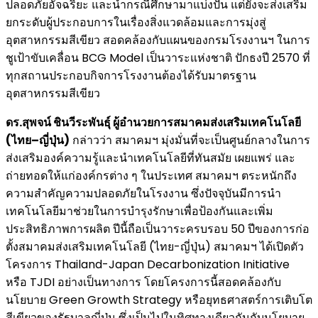
ปลอดภัยอัจฉริยะ และนำกรณีศึกษามาแบ่งปัน แต่ยังจะส่งเสริม
ยกระดับผู้ประกอบการในเรื่องสิ่งแวดล้อมและการมุ่งสู่
อุตสาหกรรมสีเขียว สอดคล้องกับแผนของกรมโรงงานฯ ในการ
ชูเป้าขับเคลื่อน BCG Model เป็นวาระแห่งชาติ ปักธงปี 2570 ที่
ทุกสถานประกอบกิจการโรงงานต้องได้รับมาตรฐาน
อุตสาหกรรมสีเขียว
ดร.สุพจน์ ชินวีระพันธุ์ ผู้อำนวยการ
สมาคมส่งเสริมเทคโนโลยี
(ไทย
–
ญี่ปุ่น)
กล่าวว่า สมาคมฯ มุ่งมั่นที่จะเป็นศูนย์กลางในการ
ส่งเสริมองค์ความรู้และนำเทคโนโลยีที่ทันสมัย เผยแพร่ และ
ถ่ายทอดให้แก่องค์กรต่าง ๆ ในประเทศ สมาคมฯ ตระหนักถึง
ความสำคัญความปลอดภัยในโรงงาน ซึ่งปัจจุบันมีการนำ
เทคโนโลยีมาช่วยในการบำรุงรักษาเพื่อป้องกันและเพิ่ม
ประสิทธิภาพการผลิต ปีนี้ถือเป็นวาระครบรอบ 50 ปีของการก่อ
ตั้งสมาคมส่งเสริมเทคโนโลยี (ไทย-ญี่ปุ่น) สมาคมฯ ได้เปิดตัว
โครงการ Thailand-Japan Decarbonization Initiative
หรือ TJDI อย่างเป็นทางการ โดยโครงการนี้สอดคล้องกับ
นโยบาย Green Growth Strategy หรือยุทธศาสตร์การเติบโต
สีเขียวของรัฐบาลญี่ปุ่น ซึ่งเป็นไปในทิศทางเดียวกันกับนโยบาย