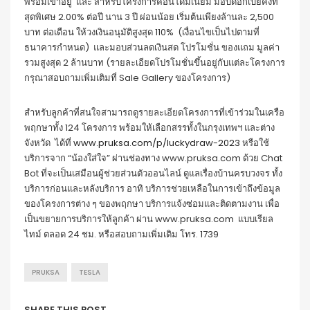
พร้อมเข้าอยู่ และ สำหรับโครงการคอนโดมิเนียม มอบดอกเบี้ยคงที่
สุดพิเศษ 2.00% ต่อปี นาน 3 ปี ผ่อนน้อย เริ่มต้นเพียงล้านละ 2,500
บาท ต่อเดือน ให้วงเงินอนุมัติสูงสุด 110% (เงื่อนไขเป็นไปตามที่
ธนาคารกำหนด) และมอบส่วนลดเงินสด โปรโมชั่น ของแถม มูลค่า
รวมสูงสุด 2 ล้านบาท (รายละเอียดโปรโมชั่นขึ้นอยู่กับแต่ละโครงการ
กรุณาสอบถามเพิ่มเติมที่ Sale Gallery ของโครงการ)
สำหรับลูกค้าที่สนใจสามารถดูรายละเอียดโครงการที่เข้าร่วมในเครือ
พฤกษาทั้ง 124 โครงการ พร้อมให้เลือกสรรทั้งในกรุงเทพฯ และต่าง
จังหวัด ได้ที่
www.pruksa.com/p/luckydraw-2023
หรือใช้
บริการจาก “น้องใส่ใจ” ผ่านช่องทาง www.pruksa.com ด้วย Chat
Bot ที่จะเป็นเสมือนผู้ช่วยส่วนตัวออนไลน์ ดูแลเรื่องบ้านครบวงจร ทั้ง
บริการก่อนและหลังบริการ อาทิ บริการช่วยเหลือในการเข้าถึงข้อมูล
ของโครงการต่าง ๆ ของพฤกษา บริการแจ้งซ่อมและติดตามงาน เพื่อ
เป็นขยายการบริการให้ลูกค้า ผ่าน www.pruksa.com แบบเรียล
ไทม์ ตลอด 24 ชม. หรือสอบถามเพิ่มเติม โทร. 1739
PRUKSA
TESLA
SHARE THIS POST