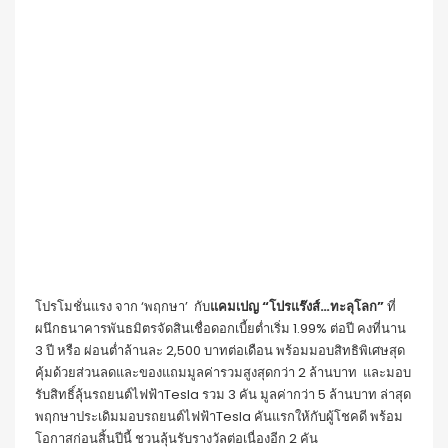
โปรโมชั่นแรง จาก ‘พฤกษา’ กับ
แคมเปญ “โปรแร๊งส์…ทะลุโลก”
ที่
ผนึกธนาคารพันธมิตรจัดสินเชื่อดอกเบี้ยต่ำเริ่ม 1.99% ต่อปี คงที่นาน
3 ปี หรือ ผ่อนต่ำล้านละ 2,500 บาทต่อเดือน พร้อมมอบสิทธิพิเศษสุด
คุ้มด้วยส่วนลดและของแถมมูลค่ารวมสูงสุดกว่า 2 ล้านบาท และมอบ
รับสิทธิ์ลุ้นรถยนต์ไฟฟ้าTesla รวม 3 คัน มูลค่ากว่า 5 ล้านบาท ล่าสุด
พฤกษาประเดิมมอบรถยนต์ไฟฟ้าTesla คันแรกให้กับผู้โชคดี พร้อม
โอกาสก่อนสิ้นปีนี้ ชวนลุ้นรับรางวัลต่อเนื่องอีก 2 คัน