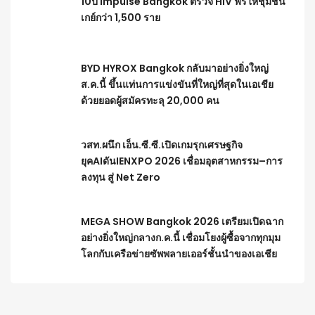
10ปี Impulse Bangkok ตรวจ HIV ฟรีให้ชุมชน
เกย์กว่า 1,500 ราย
BYD HYROX Bangkok กลับมาอย่างยิ่งใหญ่
ส.ค.นี้ ขึ้นแท่นการแข่งขันที่ใหญ่ที่สุดในเอเชีย
ด้วยยอดผู้สมัครทะลุ 20,000 คน
วสท.ผนึก เอ็น.ซี.ซี.เปิดเกมรุกเศรษฐกิจ
ยุคAIดันIENXPO 2026 เชื่อมอุตสาหกรรม–การ
ลงทุน สู่ Net Zero
MEGA SHOW Bangkok 2026 เตรียมเปิดฉาก
อย่างยิ่งใหญ่กลางก.ค.นี้ เชื่อมโยงผู้ซื้อจากทุกมุม
โลกกับเครือข่ายซัพพลายเออร์ชั้นนำของเอเชีย