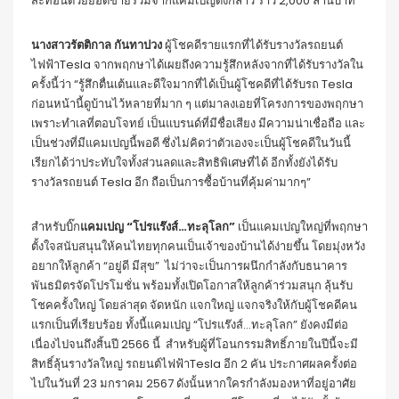
สะท้อนด้วยยอดขายรวมจากแคมเปญดังกล่าว ราว 2,000 ล้านบาท
นางสาวรัตติกาล กันทาปวง
ผู้โชคดีรายแรกที่ได้รับรางวัลรถยนต์
ไฟฟ้าTesla จากพฤกษาได้เผยถึงความรู้สึกหลังจากที่ได้รับรางวัลใน
ครั้งนี้ว่า “รู้สึกตื่นเต้นและดีใจมากที่ได้เป็นผู้โชคดีที่ได้รับรถ Tesla
ก่อนหน้านี้ดูบ้านไว้หลายที่มาก ๆ แต่มาลงเอยที่โครงการของพฤกษา
เพราะทำเลที่ตอบโจทย์ เป็นแบรนด์ที่มีชื่อเสียง มีความน่าเชื่อถือ และ
เป็นช่วงที่มีแคมเปญนี้พอดี ซึ่งไม่คิดว่าตัวเองจะเป็นผู้โชคดีในวันนี้
เรียกได้ว่าประทับใจทั้งส่วนลดและสิทธิพิเศษที่ได้ อีกทั้งยังได้รับ
รางวัลรถยนต์ Tesla อีก ถือเป็นการซื้อบ้านที่คุ้มค่ามากๆ”
สำหรับบิ๊ก
แคมเปญ “โปรแร๊งส์…ทะลุโลก”
เป็นแคมเปญใหญ่ที่พฤกษา
ตั้งใจสนับสนุนให้คนไทยทุกคนเป็นเจ้าของบ้านได้ง่ายขึ้น โดยมุ่งหวัง
อยากให้ลูกค้า “อยู่ดี มีสุข” ไม่ว่าจะเป็นการผนึกกำลังกับธนาคาร
พันธมิตรจัดโปรโมชั่น พร้อมทั้งเปิดโอกาสให้ลูกค้าร่วมสนุก ลุ้นรับ
โชคครั้งใหญ่ โดยล่าสุด จัดหนัก แจกใหญ่ แจกจริงให้กับผู้โชคดีคน
แรกเป็นที่เรียบร้อย ทั้งนี้แคมเปญ “โปรแร๊งส์…ทะลุโลก” ยังคงมีต่อ
เนื่องไปจนถึงสิ้นปี 2566 นี้ สำหรับผู้ที่โอนกรรมสิทธิ์ภายในปีนี้จะมี
สิทธิ์ลุ้นรางวัลใหญ่ รถยนต์ไฟฟ้าTesla อีก 2 คัน ประกาศผลครั้งต่อ
ไปในวันที่ 23 มกราคม 2567 ดังนั้นหากใครกำลังมองหาที่อยู่อาศัย