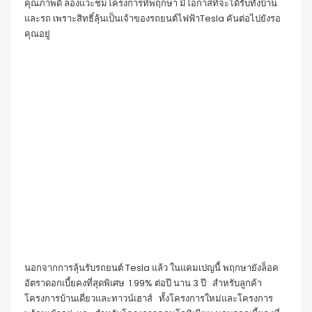
คุณภาพดี ลองแวะชมโครงการที่พฤกษา มีโอกาสที่จะได้รับทั้งบ้าน
และรถ เพราะสิทธิ์ลุ้นเป็นเจ้าของรถยนต์ไฟฟ้าTesla คันต่อไปยังรอ
คุณอยู่
นอกจากการลุ้นรับรถยนต์ Tesla แล้ว ในแคมเปญนี้ พฤกษายังล็อค
อัตราดอกเบี้ยคงที่สุดพิเศษ 1.99% ต่อปี นาน 3 ปี สำหรับลูกค้า
โครงการบ้านเดี่ยวและทาวน์เฮาส์ ทั้งโครงการใหม่และโครงการ