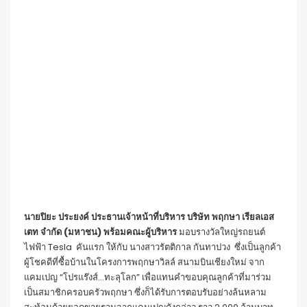
นายปิยะ ประยงค์ ประธานเจ้าหน้าที่บริหาร บริษัท พฤกษา เรียลเอส
เตท จำกัด (มหาชน) พร้อมคณะผู้บริหาร
มอบรางวัลใหญ่รถยนต์
ไฟฟ้า Tesla คันแรก ให้กับ นางสาวรัตติกาล กันทาปวง ซึ่งเป็นลูกค้า
ผู้โชคดีที่ซื้อบ้านในโครงการพฤกษาวิลล์ สนามบินเชียงใหม่ จาก
แคมเปญ “โปรแร๊งส์…ทะลุโลก” เพื่อแทนคำขอบคุณลูกค้าที่มาร่วม
เป็นสมาชิกครอบครัวพฤกษา ซึ่งก็ได้รับการตอบรับอย่างล้นหลาม