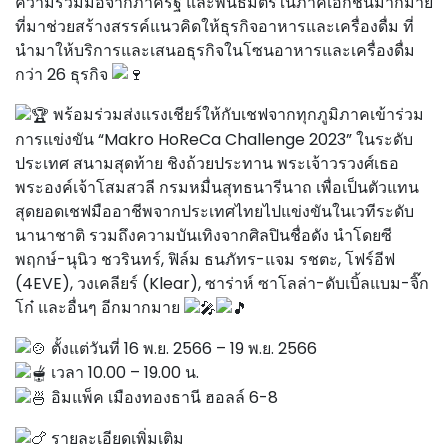
ความร่วมมือจากภาครัฐ และพันธมิตรในภาคเอกชนมากมาย
ที่มาช่วยสร้างสรรค์แนวคิดให้ธุรกิจอาหารและเครื่องดื่ม ที่
นำมาให้บริการและเสนอธุรกิจในโซนอาหารและเครื่องดื่ม
กว่า 26 ธุรกิจ
พร้อมร่วมส่งแรงเชียร์ให้กับเชฟจากทุกภูมิภาคเข้าร่วม
การแข่งขัน “Makro HoReCa Challenge 2023” ในระดับ
ประเทศ สนามสุดท้าย ชิงถ้วยประทาน พระเจ้าวรวงศ์เธอ
พระองค์เจ้าโสมสวลี กรมหมื่นสุทธนารีนาถ เพื่อเป็นตัวแทน
สุดยอดเชฟมืออาชีพจากประเทศไทยไปแข่งขันในเวทีระดับ
นานาชาติ รวมถึงความบันเทิงจากศิลปินชื่อดัง นำโดยซี
พฤกษ์-นุนิว ชวรินทร์, ฟิล์ม ธนภัทร-แจม รชตะ, โฟร์อีฟ
(4EVE), วงเคลียร์ (Klear), ซาร่าห์ ซาโลล่า-ดับเบิ้ลแบม-จิ๊ก
โก๋ และอื่นๆ อีกมากมาย
ตั้งแต่วันที่ 16 พ.ย. 2566 – 19 พ.ย. 2566
เวลา 10.00 – 19.00 น.
อิมแพ็ค เมืองทองธานี ฮอลล์ 6-8
รายละเอียดเพิ่มเติม