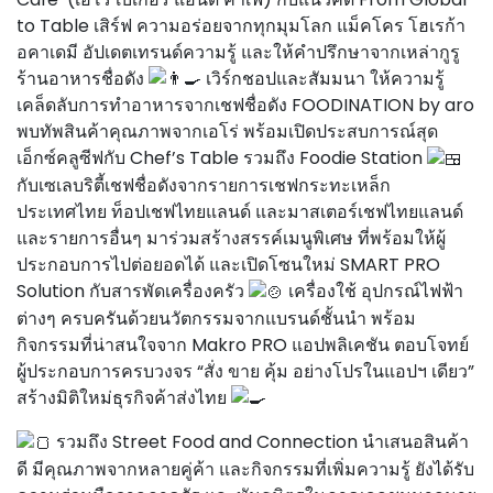
to Table เสิร์ฟ ความอร่อยจากทุกมุมโลก แม็คโคร โฮเรก้า
อคาเดมี อัปเดตเทรนด์ความรู้ และให้คำปรึกษาจากเหล่ากูรู
ร้านอาหารชื่อดัง
เวิร์กชอปและสัมมนา ให้ความรู้
เคล็ดลับการทำอาหารจากเชฟชื่อดัง FOODINATION by aro
พบทัพสินค้าคุณภาพจากเอโร่ พร้อมเปิดประสบการณ์สุด
เอ็กซ์คลูซีฟกับ Chef’s Table รวมถึง Foodie Station
กับเซเลบริตี้เชฟชื่อดังจากรายการเชฟกระทะเหล็ก
ประเทศไทย ท็อปเชฟไทยแลนด์ และมาสเตอร์เชฟไทยแลนด์
และรายการอื่นๆ มาร่วมสร้างสรรค์เมนูพิเศษ ที่พร้อมให้ผู้
ประกอบการไปต่อยอดได้ และเปิดโซนใหม่ SMART PRO
Solution กับสารพัดเครื่องครัว
เครื่องใช้ อุปกรณ์ไฟฟ้า
ต่างๆ ครบครันด้วยนวัตกรรมจากแบรนด์ชั้นนำ พร้อม
กิจกรรมที่น่าสนใจจาก Makro PRO แอปพลิเคชัน ตอบโจทย์
ผู้ประกอบการครบวงจร “สั่ง ขาย คุ้ม อย่างโปรในแอปฯ เดียว”
สร้างมิติใหม่ธุรกิจค้าส่งไทย
รวมถึง Street Food and Connection นำเสนอสินค้า
ดี มีคุณภาพจากหลายคู่ค้า และกิจกรรมที่เพิ่มความรู้ ยังได้รับ