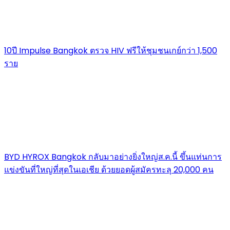
10ปี Impulse Bangkok ตรวจ HIV ฟรีให้ชุมชนเกย์กว่า 1,500
ราย
BYD HYROX Bangkok กลับมาอย่างยิ่งใหญ่ส.ค.นี้ ขึ้นแท่นการ
แข่งขันที่ใหญ่ที่สุดในเอเชีย ด้วยยอดผู้สมัครทะลุ 20,000 คน