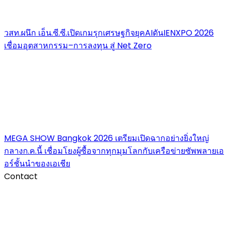
วสท.ผนึก เอ็น.ซี.ซี.เปิดเกมรุกเศรษฐกิจยุคAIดันIENXPO 2026
เชื่อมอุตสาหกรรม–การลงทุน สู่ Net Zero
MEGA SHOW Bangkok 2026 เตรียมเปิดฉากอย่างยิ่งใหญ่
กลางก.ค.นี้ เชื่อมโยงผู้ซื้อจากทุกมุมโลกกับเครือข่ายซัพพลายเอ
อร์ชั้นนำของเอเชีย
Contact