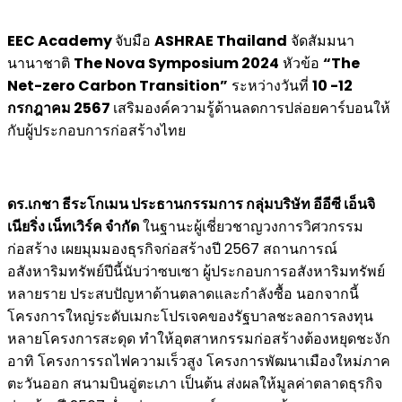
EEC Academy
จับมือ
ASHRAE Thailand
จัดสัมมนา
นานาชาติ
The Nova Symposium 2024
หัวข้อ
“The
Net-zero Carbon Transition”
ระหว่างวันที่
10 -12
กรกฎาคม 2567
เสริมองค์ความรู้ด้านลดการปล่อยคาร์บอนให้
กับผู้ประกอบการก่อสร้างไทย
ดร.เกชา ธีระโกเมน ประธานกรรมการ กลุ่มบริษัท อีอีซี เอ็นจิ
เนียริ่ง เน็ทเวิร์ค จำกัด
ในฐานะผู้เชี่ยวชาญวงการวิศวกรรม
ก่อสร้าง เผยมุมมองธุรกิจก่อสร้างปี 2567 สถานการณ์
อสังหาริมทรัพย์ปีนี้นับว่าซบเซา ผู้ประกอบการอสังหาริมทรัพย์
หลายราย ประสบปัญหาด้านตลาดและกำลังซื้อ นอกจากนี้
โครงการใหญ่ระดับเมกะโปรเจคของรัฐบาลชะลอการลงทุน
หลายโครงการสะดุด ทำให้อุตสาหกรรมก่อสร้างต้องหยุดชะงัก
อาทิ โครงการรถไฟความเร็วสูง โครงการพัฒนาเมืองใหม่ภาค
ตะวันออก สนามบินอู่ตะเภา เป็นต้น ส่งผลให้มูลค่าตลาดธุรกิจ