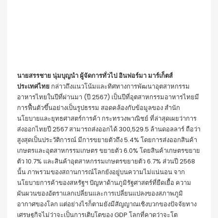
นายสรรชาย นุ่มบุญนํา
ผู้จัดการทั่วไป อินฟอร์มา มาร์เก็ตส์
ประเทศไทย
กล่าวถึงแนวโน้มและทิศทางการพัฒนาอุตสาหกรรม
อาหารไทยในปีที่ผ่านมา (ปี 2567) เป็นปีที่อุตสาหกรรมอาหารไทยมี
การฟื้นตัวขึ้นอย่างเป็นรูปธรรม สอดคล้องกับข้อมูลของ สำนัก
นโยบายและยุทธศาสตร์การค้า กระทรวงพาณิชย์ ที่ล่าสุดเผยว่าการ
ส่งออกไทยปี 2567 สามารถส่งออกได้ 300,529.5 ล้านดอลลาร์ ถือว่า
สูงสุดเป็นประวัติการณ์ มีการขยายตัวถึง 5.4% โดยการส่งออกสินค้า
เกษตรและอุตสาหกรรมเกษตร ขยายตัว 6.0% โดยสินค้าเกษตรขยาย
ตัว 10.7% และสินค้าอุตสาหกรรมเกษตรขยายตัว 6.7% ส่วนปี 2568
นั้น ภาพรวมของสถานการณ์โลกยังอยู่บนความไม่แน่นอน จาก
นโยบายการค้าของสหรัฐฯ ปัญหาด้านภูมิรัฐศาสตร์ที่ยืดเยื้อ ความ
ผันผวนของอัตราแลกเปลี่ยนและการเปลี่ยนแปลงของสภาพภูมิ
อากาศของโลก แต่อย่างไรก็ตามยังมีสัญญาณเชิงบวกของปัจจัยทาง
เศรษฐกิจไม่ว่าจะเป็นการเติบโตของ GDP โลกที่คาดว่าจะโต