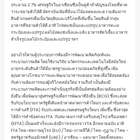
ประมาณ 2.7% เศรษฐกิจในอาเซียนซึ่งเป็นคู่ค้าสำคัญของไทยที่คาด
ว่าจะขยายตัวได้ดี อัตราเงินเฟ้อที่มีแนวโน้มลดลงและความต้องการ
สินค้าเกษตรเพื่อเป็นวัตถุดิบและบริโภคที่เพิ่มขึ้น โดยสินค้ากลุ่ม
อาหารที่ขยายตัวได้ดี อาทิ ไก่สดแช่เย็นและแปรรูป อาหารทะเล
กระป๋องและแปรรูป ผลไม้สดแช่แข็งและแห้ง อาหารสัตว์เลี้ยง อาหาร
สำเร็จรูป ผลไม้กระป๋องและแปรรูป ฯลฯ
อย่างไรก็ตามผู้ประกอบการต้องมีการพัฒนาผลิตภัณฑ์และ
กระบวนการผลิต โดยใช้งานวิจัย นวัตกรรมและเทคโนโลยีสมัยใหม่
มายกระดับสินค้าให้มีมาตรฐานและความปลอดภัยที่สูงขึ้น เพิ่ม
คุณค่าทางโภชนาการและพัฒนาอาหารแห่งอนาคต เพื่อให้สอดคล้อง
กับความต้องการของผู้บริโภคสมัยใหม่ รวมถึงจำเป็นต้องมี
กระบวนการผลิตและการดำเนินธุรกิจที่เป็นมิตรต่อสิ่งแวดล้อมอย่าง
ยั่งยืน เพื่อพัฒนาสู่เศรษฐกิจเพื่อการพัฒนาที่ยั่งยืน (BCG) ซึ่งจะสอด
รับกับนโยบายภาครัฐที่เดินหน้าหาตลาดการค้าใหม่ๆ และทำข้อตกลง
การค้าเสรี (FTA) กับประเทศและเขตเศรษฐกิจใหม่ๆ เพิ่มขึ้น ซึ่งล่าสุด
ได้มีการทำข้อตกลง FTA กับสมาคมการค้าเสรีแห่งยุโรป หรือเอฟตา
(EFTA) เป็นผลสำเร็จและยังมีการเร่งเจรจา FTA อีกหลายฉบับ อาทิ
FTA ไทย-สหภาพยุโรป (EU) / ไทย-เกาหลีใต้ / ไทย-ภูฏาน / ไทย –
สหรัฐอาหรับเอมิเรตส์ (UAE) / อาเซียน – แคนาดา โดยทั้งหมดจะ