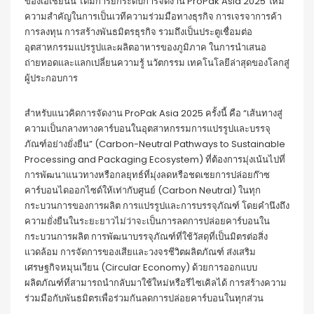
ของเอเชียนั้น ได้มีการยกระดับการจัดงาน ProPak Asia 2025 ให้มี
ความสำคัญในการเป็นเวทีความร่วมมือทางธุรกิจ การเจรจาการค้า
การลงทุน การสร้างพันธมิตรธุรกิจ รวมถึงเป็นประตูเชื่อมต่อ
อุตสาหกรรมแปรรูปและผลิตอาหารของภูมิภาค ในการนำเสนอ
ถ่ายทอดและแลกเปลี่ยนความรู้ นวัตกรรม เทคโนโลยีล่าสุดของโลกสู่
ผู้ประกอบการ
สำหรับแนวคิดการจัดงาน ProPak Asia 2025 ครั้งนี้ คือ “เส้นทางสู่
ความเป็นกลางทางคาร์บอนในอุตสาหกรรมการแปรรูปและบรรจุ
ภัณฑ์อย่างยั่งยืน” (Carbon-Neutral Pathways to Sustainable
Processing and Packaging Ecosystem) ที่ต้องการมุ่งเน้นไปที่
การพัฒนาแนวทางหรือกลยุทธ์ที่มุ่งลดหรือชดเชยการปล่อยก๊าซ
คาร์บอนไดออกไซด์ให้เท่ากับศูนย์ (Carbon Neutral) ในทุก
กระบวนการของการผลิต การแปรรูปและการบรรจุภัณฑ์ โดยคำนึงถึง
ความยั่งยืนในระยะยาวไม่ว่าจะเป็นการลดการปล่อยคาร์บอนใน
กระบวนการผลิต การพัฒนาบรรจุภัณฑ์ที่ใช้วัสดุที่เป็นมิตรต่อสิ่ง
แวดล้อม การจัดการของเสียและวงจรชีวิตผลิตภัณฑ์ ส่งเสริม
เศรษฐกิจหมุนเวียน (Circular Economy) ด้วยการออกแบบ
ผลิตภัณฑ์ที่สามารถนำกลับมาใช้ใหม่หรือรีไซเคิลได้ การสร้างความ
ร่วมมือกับพันธมิตรเพื่อร่วมกันลดการปล่อยคาร์บอนในทุกส่วน