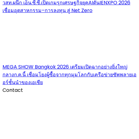
วสท.ผนึก เอ็น.ซี.ซี.เปิดเกมรุกเศรษฐกิจยุคAIดันIENXPO 2026
เชื่อมอุตสาหกรรม–การลงทุน สู่ Net Zero
MEGA SHOW Bangkok 2026 เตรียมเปิดฉากอย่างยิ่งใหญ่
กลางก.ค.นี้ เชื่อมโยงผู้ซื้อจากทุกมุมโลกกับเครือข่ายซัพพลายเอ
อร์ชั้นนำของเอเชีย
Contact