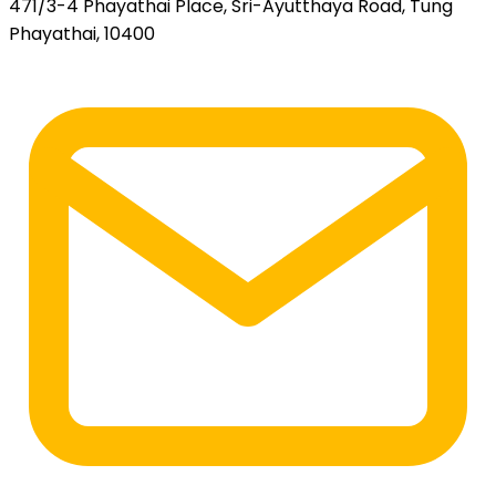
471/3-4 Phayathai Place, Sri-Ayutthaya Road, Tung
Phayathai, 10400