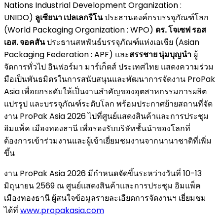
Nations Industrial Development Organization :
UNIDO)
ลูเซียนา เปลเลกรีโน
ประธานองค์กรบรรจุภัณฑ์โลก
(World Packaging Organization : WPO)
ดร. โจเซฟ รอส
เอส. จอคสัน
ประธานสหพันธ์บรรจุภัณฑ์แห่งเอเชีย (Asian
Packaging Federation : APF) และ
สรรชาย นุ่มบุญนํา
ผู้
จัดการทั่วไป อินฟอร์มา มาร์เก็ตส์ ประเทศไทย แสดงความร่วม
มือเป็นพันธมิตรในการสนับสนุนและพัฒนาการจัดงาน ProPak
Asia เพื่อยกระดับให้เป็นงานสำคัญของอุตสาหกรรมการผลิต
แปรรูป และบรรจุภัณฑ์ระดับโลก พร้อมประกาศย้ายสถานที่จัด
งาน ProPak Asia 2026 ไปที่ศูนย์แสดงสินค้าและการประชุม
อิมแพ็ค เมืองทองธานี เพื่อรองรับบริษัทชั้นนำของโลกที่
ต้องการเข้าร่วมงานและผู้เข้าเยี่ยมชมงานจากนานาชาติที่เพิ่ม
ขึ้น
งาน ProPak Asia 2026 มีกำหนดจัดขึ้นระหว่างวันที่ 10-13
มิถุนายน 2569 ณ ศูนย์แสดงสินค้าและการประชุม อิมแพ็ค
เมืองทองธานี ผู้สนใจข้อมูลรายละเอียดการจัดงานฯ เยี่ยมชม
ได้ที่
www.propakasia.com