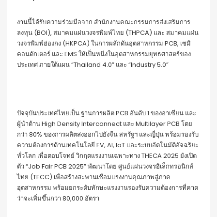
งานนี้ได้รับความร่วมมือจาก สำนักงานคณะกรรมการส่งเสริมการ
ลงทุน (BOI), สมาคมแผ่นวงจรพิมพ์ไทย (THPCA) และ สมาคมแผ่น
วงจรพิมพ์ฮ่องกง (HKPCA) ในการผลักดันอุตสาหกรรม PCB, เซมิ
คอนดักเตอร์ และ EMS ให้เป็นหนึ่งในอุตสาหกรรมยุทธศาสตร์ของ
ประเทศ ภายใต้แผน “Thailand 4.0” และ “Industry 5.0”
ปัจจุบันประเทศไทยเป็น ฐานการผลิต PCB อันดับ 1 ของอาเซียน และ
ผู้นำด้าน High Density Interconnect และ Multilayer PCB โดย
กว่า 80% ของการผลิตส่งออกไปยังจีน สหรัฐฯ และญี่ปุ่น พร้อมรองรับ
ความต้องการด้านเทคโนโลยี EV, AI, IoT และระบบอัตโนมัติอัจฉริยะ
ทั่วโลก เพื่อตอบโจทย์ วิกฤตแรงงานเฉพาะทาง THECA 2025 ยังเปิด
ตัว “Job Fair PCB 2025” พัฒนาโดย ศูนย์แผ่นวงจรอิเล็กทรอนิกส์
ไทย (TECC) เพื่อสร้างสะพานเชื่อมแรงงานคุณภาพสู่ภาค
อุตสาหกรรม พร้อมยกระดับทักษะแรงงานรองรับความต้องการที่คาด
ว่าจะเพิ่มขึ้นกว่า 80,000 อัตรา