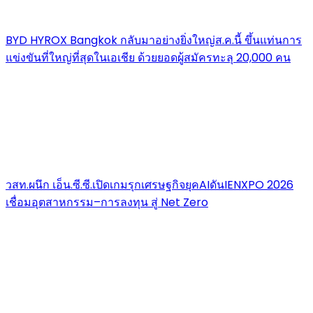
BYD HYROX Bangkok กลับมาอย่างยิ่งใหญ่ส.ค.นี้ ขึ้นแท่นการ
แข่งขันที่ใหญ่ที่สุดในเอเชีย ด้วยยอดผู้สมัครทะลุ 20,000 คน
วสท.ผนึก เอ็น.ซี.ซี.เปิดเกมรุกเศรษฐกิจยุคAIดันIENXPO 2026
เชื่อมอุตสาหกรรม–การลงทุน สู่ Net Zero