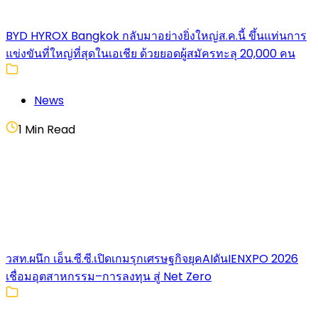
BYD HYROX Bangkok กลับมาอย่างยิ่งใหญ่ส.ค.นี้ ขึ้นแท่นการ
แข่งขันที่ใหญ่ที่สุดในเอเชีย ด้วยยอดผู้สมัครทะลุ 20,000 คน
News
1 Min Read
วสท.ผนึก เอ็น.ซี.ซี.เปิดเกมรุกเศรษฐกิจยุคAIดันIENXPO 2026
เชื่อมอุตสาหกรรม–การลงทุน สู่ Net Zero