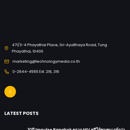
471/3-4 Phayathai Place, Sri-Ayutthaya Road, Tung
Phayathai, 10400
marketing@technologymedia.co.th
0-2644-4555 Ext. 216, 316
LATEST POSTS
10ปี Impulse Bangkok ตรวจ HIV ฟรีให้ชุมชนเกย์กว่า