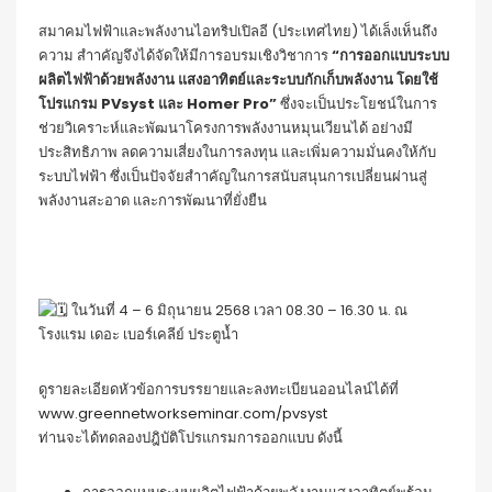
สมาคมไฟฟ้าและพลังงานไอทริปเปิลอี (ประเทศไทย) ได้เล็งเห็นถึง
ความ สำาคัญจึงได้จัดให้มีการอบรมเชิงวิชาการ
“การออกแบบระบบ
ผลิตไฟฟ้าด้วยพลังงาน แสงอาทิตย์และระบบกักเก็บพลังงาน โดยใช้
โปรแกรม PVsyst และ Homer Pro”
ซึ่งจะเป็นประโยชน์ในการ
ช่วยวิเคราะห์และพัฒนาโครงการพลังงานหมุนเวียนได้ อย่างมี
ประสิทธิภาพ ลดความเสี่ยงในการลงทุน และเพิ่มความมั่นคงให้กับ
ระบบไฟฟ้า ซึ่งเป็นปัจจัยสำาคัญในการสนับสนุนการเปลี่ยนผ่านสู่
พลังงานสะอาด และการพัฒนาที่ยั่งยืน
ในวันที่ 4 – 6 มิถุนายน 2568 เวลา 08.30 – 16.30 น. ณ
โรงแรม เดอะ เบอร์เคลีย์ ประตูน้ำ
ดูรายละเอียดหัวข้อการบรรยายและลงทะเบียนออนไลน์ได้ที่
www.greennetworkseminar.com/pvsyst
ท่านจะได้ทดลองปฎิบัติโปรแกรมการออกแบบ ดังนี้