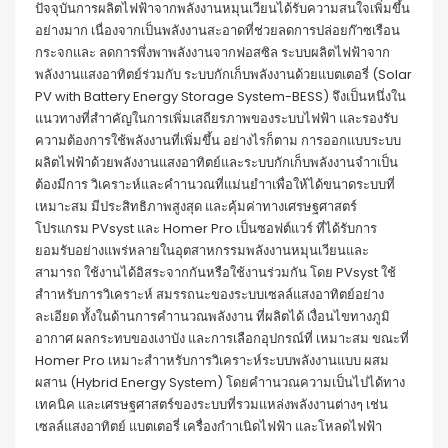
ปัจจุบันการผลิตไฟฟ้าจากพลังงานหมุนเวียนได้รับความสนใจเพิ่มขึ้น
อย่างมาก เนื่องจากเป็นพลังงานสะอาดที่ช่วยลดการปล่อยก๊าซเรือน
กระจกและ ลดการพึ่งพาพลังงานจากฟอสซิล ระบบผลิตไฟฟ้าจาก
พลังงานแสงอาทิตย์ร่วมกับ ระบบกักเก็บพลังงานด้วยแบตเตอรี่ (Solar
PV with Battery Energy Storage System-BESS) จึงเป็นหนึ่งใน
แนวทางที่สำาคัญในการเพิ่มเสถียรภาพของระบบไฟฟ้า และรองรับ
ความต้องการใช้พลังงานที่เพิ่มขึ้น อย่างไรก็ตาม การออกแบบระบบ
ผลิตไฟฟ้าด้วยพลังงานแสงอาทิตย์และระบบกักเก็บพลังงานจำาเป็น
ต้องมีการ วิเคราะห์และคำานวณที่แม่นยำาเพื่อให้ได้ขนาดระบบที่
เหมาะสม มีประสิทธิภาพสูงสุด และคุ้มค่าทางเศรษฐศาสตร์
โปรแกรม PVsyst และ Homer Pro เป็นซอฟต์แวร์ ที่ได้รับการ
ยอมรับอย่างแพร่หลายในอุตสาหกรรมพลังงานหมุนเวียนและ
สามารถ ใช้งานได้อิสระจากกันหรือใช้งานร่วมกัน โดย PVsyst ใช้
สำาหรับการวิเคราะห์ สมรรถนะของระบบเซลล์แสงอาทิตย์อย่าง
ละเอียด ทั้งในด้านการคำานวณพลังงาน ที่ผลิตได้ เงื่อนไขทางภูมิ
อากาศ ผลกระทบของเงาบัง และการเลือกอุปกรณ์ที่ เหมาะสม ขณะที่
Homer Pro เหมาะสำาหรับการวิเคราะห์ระบบพลังงานแบบ ผสม
ผสาน (Hybrid Energy System) โดยคำานวณความเป็นไปได้ทาง
เทคนิค และเศรษฐศาสตร์ของระบบที่รวมแหล่งพลังงานต่างๆ เช่น
เซลล์แสงอาทิตย์ แบตเตอรี่ เครื่องกำาเนิดไฟฟ้า และโหลดไฟฟ้า