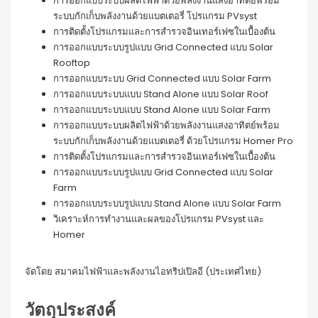
การออกแบบระบบผลิตไฟฟ้าด้วยพลังงานแสงอาทิตย์พร้อม
ระบบกักเก็บพลังงานด้วยแบตเตอรี่ โปรแกรม PVsyst
การติดตั้งโปรแกรมและการสำรวจอินเทอร์เฟซในเบื้องต้น
การออกแบบระบบรูปแบบ Grid Connected แบบ Solar
Rooftop
การออกแบบระบบ Grid Connected แบบ Solar Farm
การออกแบบระบบแบบ Stand Alone แบบ Solar Roof
การออกแบบระบบแบบ Stand Alone แบบ Solar Farm
การออกแบบระบบผลิตไฟฟ้าด้วยพลังงานแสงอาทิตย์พร้อม
ระบบกักเก็บพลังงานด้วยแบตเตอรี่ ด้วยโปรแกรม Homer Pro
การติดตั้งโปรแกรมและการสำรวจอินเทอร์เฟซในเบื้องต้น
การออกแบบระบบรูปแบบ Grid Connected แบบ Solar
Farm
การออกแบบระบบรูปแบบ Stand Alone แบบ Solar Farm
วิเคราะห์การทำงานและผลของโปรแกรม PVsyst และ
Homer
จัดโดย สมาคมไฟฟ้าและพลังงานไอทริปเปิลอี (ประเทศไทย)
วัตถุประสงค์