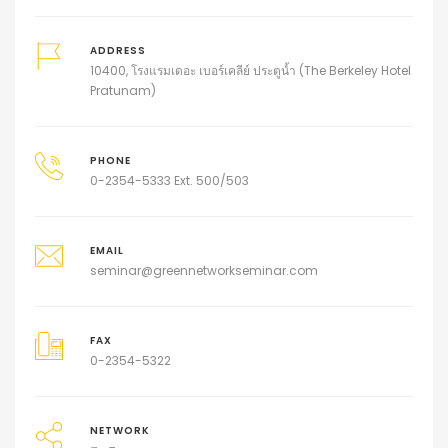
ADDRESS
10400, โรงแรมเดอะ เบอร์เคลีย์ ประตูน้ำ (The Berkeley Hotel
Pratunam)
PHONE
0-2354-5333 Ext. 500/503
EMAIL
seminar@greennetworkseminar.com
FAX
0-2354-5322
NETWORK