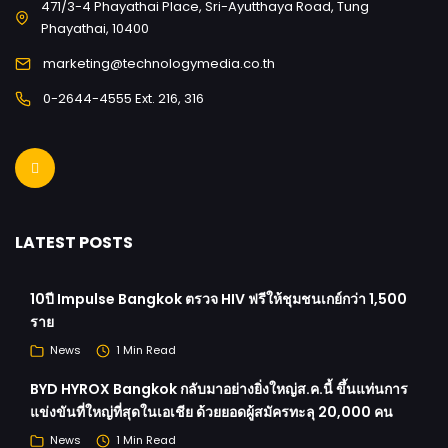
471/3-4 Phayathai Place, Sri-Ayutthaya Road, Tung
Phayathai, 10400
marketing@technologymedia.co.th
0-2644-4555 Ext. 216, 316
LATEST POSTS
10ปี Impulse Bangkok ตรวจ HIV ฟรีให้ชุมชนเกย์กว่า 1,500
ราย
News
1 Min Read
BYD HYROX Bangkok กลับมาอย่างยิ่งใหญ่ส.ค.นี้ ขึ้นแท่นการ
แข่งขันที่ใหญ่ที่สุดในเอเชีย ด้วยยอดผู้สมัครทะลุ 20,000 คน
News
1 Min Read