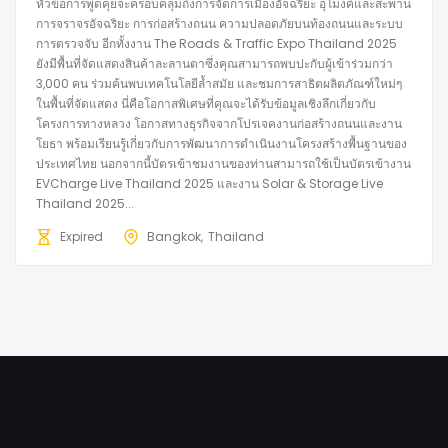
หัวข้อการพูดคุยจะครอบคลุมถึงการจัดการเมืองอัจฉริยะ อุโมงค์และสะพาน
การจราจรอัจฉริยะ การก่อสร้างถนน ความปลอดภัยบนท้องถนนและระบบ
การตรวจจับ อีกทั้งงาน The Roads & Traffic Expo Thailand 2025
ยังมีพื้นที่จัดแสดงสินค้าละลานตาซึ่งคุณสามารถพบปะกับผู้เข้าร่วมกว่า
3,000 คน ร่วมค้นพบเทคโนโลยีล้ำสมัย และชมการสาธิตผลิตภัณฑ์ใหม่ๆ
ในพื้นที่จัดแสดง นี่คือโอกาสพิเศษที่คุณจะได้รับข้อมูลเชิงลึกเกี่ยวกับ
โครงการทางหลวง โอกาสทางธุรกิจจากโปรเจคงานก่อสร้างถนนและงาน
โยธา พร้อมเรียนรู้เกี่ยวกับการพัฒนาการดำเนินงานโครงสร้างพื้นฐานของ
ประเทศไทย นอกจากนี้บัตรเข้าชมงานของท่านสามารถใช้เป็นบัตรเข้างาน
EVCharge Live Thailand 2025 และงาน Solar & Storage Live
Thailand 2025...
Expired
Bangkok
Thailand