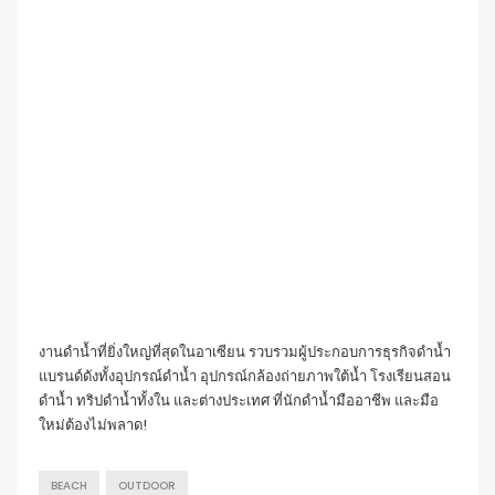
งานดำน้ำที่ยิ่งใหญ่ที่สุดในอาเซียน รวบรวมผู้ประกอบการธุรกิจดำน้ำ
แบรนด์ดังทั้งอุปกรณ์ดำน้ำ อุปกรณ์กล้องถ่ายภาพใต้น้ำ โรงเรียนสอน
ดำน้ำ ทริปดำน้ำทั้งใน และต่างประเทศ ที่นักดำน้ำมืออาชีพ และมือ
ใหม่ต้องไม่พลาด!
BEACH
OUTDOOR