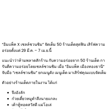
“อิมแพ็ค X เชลล์ชวนชิม” จัดเต็ม 50 ร้านเด็ดสุดฟิน เสิร์ฟความ
อร่อยตั้งแต่ 29 มี.ค. – 7 เม.ย.นี้
แนะนำว่าห้ามพลาดสักร้าน กับความอร่อยจาก 50 ร้านเด็ด กา
รันตีความอร่อยโดยเชลล์ชวนชิม เมื่อ “อิมแพ็ค เมืองทองธานี”
จับมือ “เชลล์ชวนชิม” ยกเมนูดัง เมนูเด็ด มาเสิร์ฟคุณแบบจัดเต็ม
ตัวอย่างร้านเด็ดภายในงาน ได้แก่
จึงอังลัก
ก๋วยเตี๋ยวหมูตำลึงนายแกละ
เต้าหู้ทอดสวัสดี แม่โอเล่