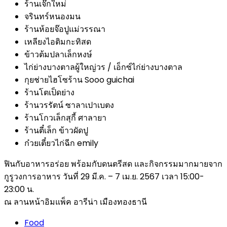
ร้านเจ๊กใหม่
จรินทร์หนองมน
ร้านห้อยจ๊อปูแม่วรรณา
เหลียงไอติมกะทิสด
ข้าวต้มปลาเล็กหงษ์
ไก่ย่างบางตาลผู้ใหญ่วร / เอ็กซ์ไก่ย่างบางตาล
กุยช่ายไฮโซร้าน Sooo guichai
ร้านโตเป็ดย่าง
ร้านวรรัตน์ ซาลาเปาเบตง
ร้านโกวเล็กสุกี้ ศาลายา
ร้านตี๋เล็ก ข้าวผัดปู
ก๋วยเตี๋ยวไก่ฉีก emily
ฟินกับอาหารอร่อย พร้อมกับดนตรีสด และกิจกรรมมากมายจาก
กูรูวงการอาหาร วันที่ 29 มี.ค. – 7 เม.ย. 2567 เวลา 15:00-
23:00 น.
ณ ลานหน้าอิมแพ็ค อารีน่า เมืองทองธานี
Food