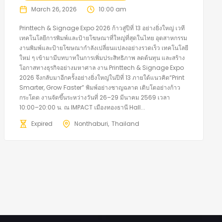
March 26, 2026
10:00 am
Printtech & Signage Expo 2026 ก้าวสู่ปีที่ 13 อย่างยิ่งใหญ่ เวที
เทคโนโลยีการพิมพ์และป้ายโฆษณาที่ใหญ่ที่สุดในไทย อุตสาหกรรม
งานพิมพ์และป้ายโฆษณากำลังเปลี่ยนแปลงอย่างรวดเร็ว เทคโนโลยี
ใหม่ ๆ เข้ามามีบทบาทในการเพิ่มประสิทธิภาพ ลดต้นทุน และสร้าง
โอกาสทางธุรกิจอย่างมหาศาล งาน Printtech & Signage Expo
2026 จึงกลับมาอีกครั้งอย่างยิ่งใหญ่ในปีที่ 13 ภายใต้แนวคิด“Print
Smarter, Grow Faster” พิมพ์อย่างชาญฉลาด เติบโตอย่างก้าว
กระโดด งานจัดขึ้นระหว่างวันที่ 26–29 มีนาคม 2569 เวลา
10:00–20:00 น. ณ IMPACT เมืองทองธานี Hall...
Expired
Nonthaburi
Thailand