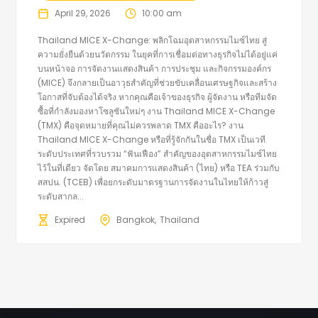
April 29, 2026
10:00 am
Thailand MICE X-Change: พลิกโฉมอุตสาหกรรมไมซ์ไทย สู่
ความยั่งยืนด้วยนวัตกรรม ในยุคที่การเชื่อมต่อทางธุรกิจไม่ได้อยู่แค่
บนหน้าจอ การจัดงานแสดงสินค้า การประชุม และกิจกรรมองค์กร
(MICE) จึงกลายเป็นอาวุธสำคัญที่ช่วยขับเคลื่อนเศรษฐกิจและสร้าง
โอกาสที่จับต้องได้จริง หากคุณคือเจ้าของธุรกิจ ผู้จัดงาน หรือทีมจัด
ซื้อที่กำลังมองหาโซลูชันใหม่ๆ งาน Thailand MICE X-Change
(TMX) คือจุดหมายที่คุณไม่ควรพลาด TMX คืออะไร? งาน
Thailand MICE X-Change หรือที่รู้จักกันในชื่อ TMX เป็นเวที
ระดับประเทศที่รวบรวม “ฟันเฟือง” สำคัญของอุตสาหกรรมไมซ์ไทย
ไว้ในที่เดียว จัดโดย สมาคมการแสดงสินค้า (ไทย) หรือ TEA ร่วมกับ
สสปน. (TCEB) เพื่อยกระดับมาตรฐานการจัดงานในไทยให้ก้าวสู่
ระดับสากล...
Expired
Bangkok
Thailand