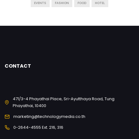
EVENTS
FASHION
FOOD
HOTEL
CONTACT
471/3-4 Phayathai Place, Sri-Ayutthaya Road, Tung
Phayathai, 10400
marketing@technologymedia.co.th
0-2644-4555 Ext. 216, 316